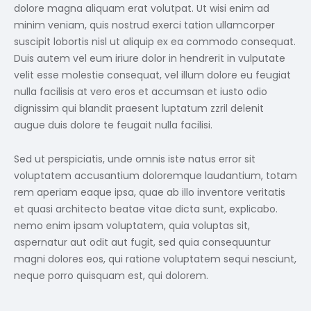
dolore magna aliquam erat volutpat. Ut wisi enim ad
minim veniam, quis nostrud exerci tation ullamcorper
suscipit lobortis nisl ut aliquip ex ea commodo consequat.
Duis autem vel eum iriure dolor in hendrerit in vulputate
velit esse molestie consequat, vel illum dolore eu feugiat
nulla facilisis at vero eros et accumsan et iusto odio
dignissim qui blandit praesent luptatum zzril delenit
augue duis dolore te feugait nulla facilisi.
Sed ut perspiciatis, unde omnis iste natus error sit
voluptatem accusantium doloremque laudantium, totam
rem aperiam eaque ipsa, quae ab illo inventore veritatis
et quasi architecto beatae vitae dicta sunt, explicabo.
nemo enim ipsam voluptatem, quia voluptas sit,
aspernatur aut odit aut fugit, sed quia consequuntur
magni dolores eos, qui ratione voluptatem sequi nesciunt,
neque porro quisquam est, qui dolorem.